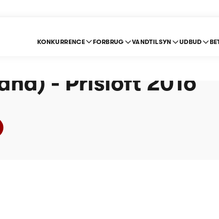
KONKURRENCE
FORBRUG
VANDTILSYN
UDBUD
BE
p Spildevand A/S
and) - Prisloft 2016