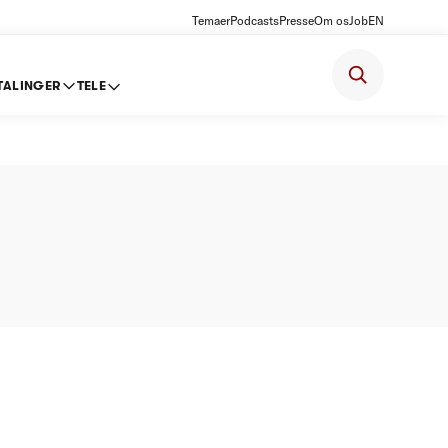
Temaer
Podcasts
Presse
Om os
Job
EN
TALINGER
TELE