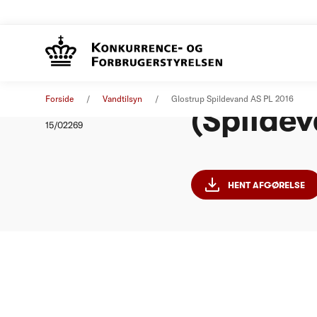
Glostru
Afgørelse
01. januar 2016
Forside
Vandtilsyn
Glostrup Spildevand AS PL 2016
(Spildev
Nummer
15/02269
HENT AFGØRELSE