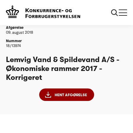
...
Vandtilsyn
Lemvig Vand & Spildevand A/S - ØR17 -
Korrigeret
Afgørelse
09. august 2018
Nummer
18/13974
Lemvig Vand & Spildevand A/S -
Økonomiske rammer 2017 -
Korrigeret
HENT AFGØRELSE