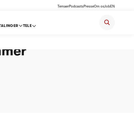
Temaer
Podcasts
Presse
Om os
Job
EN
TALINGER
TELE
somhed
mmer