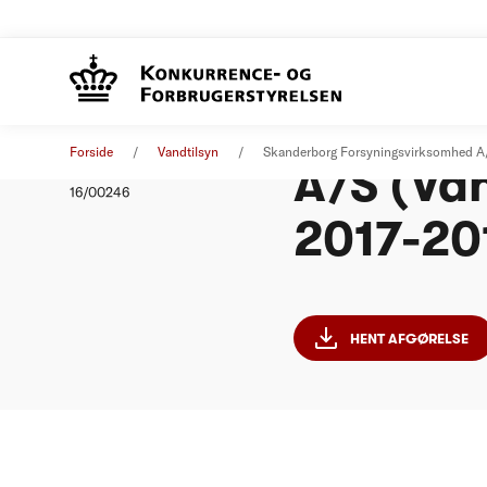
Skander
Afgørelse
14. december 2016
Forside
Vandtilsyn
Skanderborg Forsyningsvirksomhed 
A/S (Va
Nummer
16/00246
2017-20
HENT AFGØRELSE