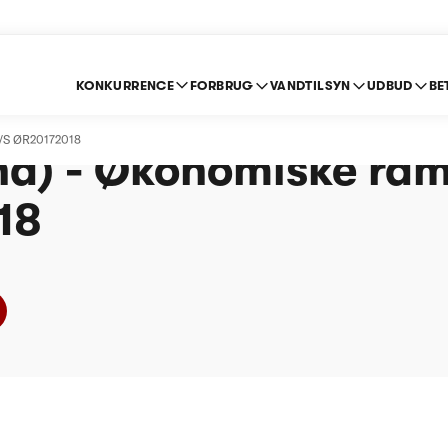
KONKURRENCE
FORBRUG
VANDTILSYN
UDBUD
BE
borg Forsyningsvirk
A/S ØR20172018
nd) - Økonomiske ra
18