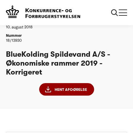
...
Vandtilsyn
BlueKolding Spildevand A/S - ØR19 - Korrigeret
Afgørelse
10. august 2018
Nummer
18/13930
BlueKolding Spildevand A/S -
Økonomiske rammer 2019 -
Korrigeret
HENT AFGØRELSE