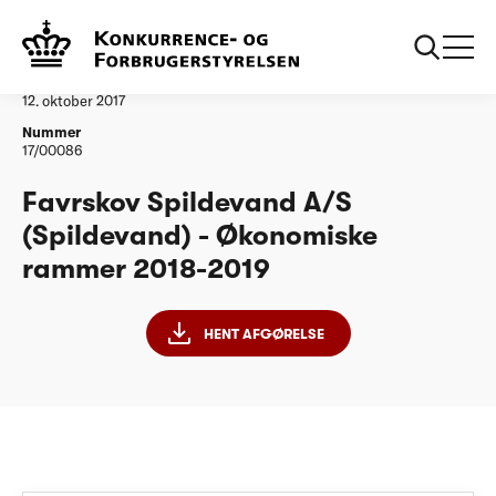
...
Vandtilsyn
Favrskov Spildevand A/S - ØR 2018-2019
Afgørelse
12. oktober 2017
Nummer
17/00086
Favrskov Spildevand A/S
(Spildevand) - Økonomiske
rammer 2018-2019
HENT AFGØRELSE