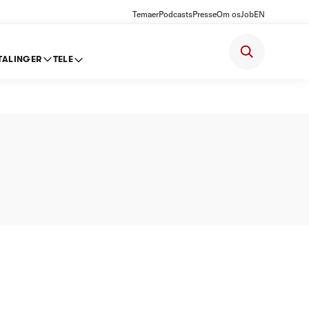
Temaer
Podcasts
Presse
Om os
Job
EN
TALINGER
TELE
R18 -