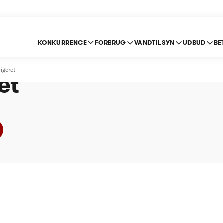
KONKURRENCE
FORBRUG
VANDTILSYN
UDBUD
BE
e Spildevand A/S - Ø
igeret
et