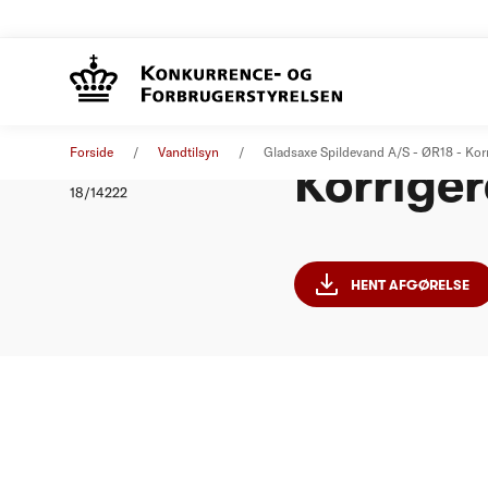
Gladsax
Afgørelse
10. august 2018
Forside
Vandtilsyn
Gladsaxe Spildevand A/S - ØR18 - Korr
Korriger
Nummer
18/14222
HENT AFGØRELSE