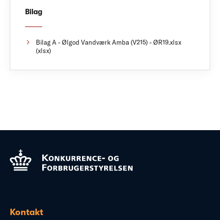
Bilag
Bilag A - Ølgod Vandværk Amba (V215) - ØR19.xlsx
(xlsx)
Kontakt