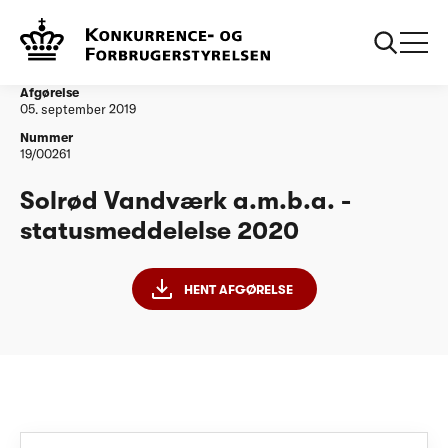
...
Vandtilsyn
Solrød Vandværk a.m.b.a. - statusmeddelelse
2020
Afgørelse
05. september 2019
Nummer
19/00261
Solrød Vandværk a.m.b.a. -
statusmeddelelse 2020
HENT AFGØRELSE