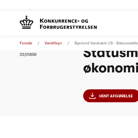
Bjøvlun
Afgørelse
28. august 2023
Forside
Vandtilsyn
Bjøvlund Vandværk I/S - Statusmedde
Statusm
Nummer
23/01859
økonomi
HENT AFGØRELSE