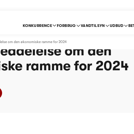
KONKURRENCE
FORBRUG
VANDTILSYN
UDBUD
BE
d Vandværk I/S -
lelse om den økonomiske ramme for 2024
eddelelse om den
ske ramme for 2024