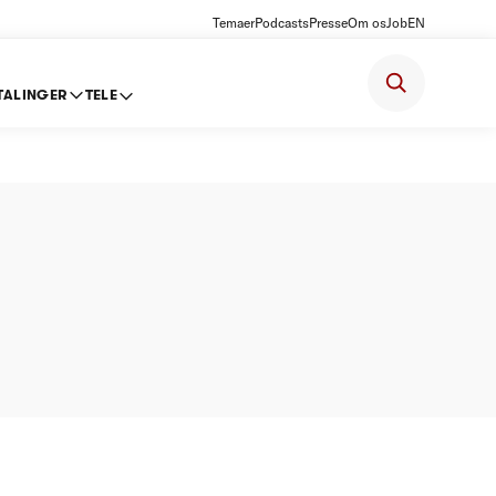
Temaer
Podcasts
Presse
Om os
Job
EN
TALINGER
TELE