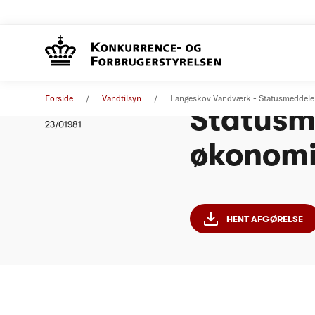
Langesk
Afgørelse
11. august 2023
Forside
Vandtilsyn
Langeskov Vandværk - Statusmeddele
Statusm
Nummer
23/01981
økonomi
HENT AFGØRELSE