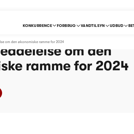
KONKURRENCE
FORBRUG
VANDTILSYN
UDBUD
BE
ov Vandværk -
lse om den økonomiske ramme for 2024
eddelelse om den
ske ramme for 2024