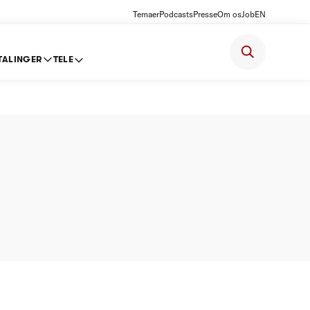
Temaer
Podcasts
Presse
Om os
Job
EN
TALINGER
TELE