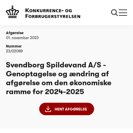
...
Vandtilsyn
Svendborg Spildevand A/S - Genoptagelse og
ændring af afgørelse om den økonomiske ramme
for 2024-2025
Afgørelse
01. november 2023
Nummer
23/02069
Svendborg Spildevand A/S -
Genoptagelse og ændring af
afgørelse om den økonomiske
ramme for 2024-2025
HENT AFGØRELSE