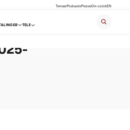
Temaer
Podcasts
Presse
Om os
Job
EN
TALINGER
TELE
ørelse
025-