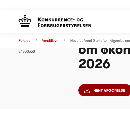
Novafos
Afgørelse
19. september 2024
Forside
Vandtilsyn
Novafos Vand Gentofte - Afgørelse o
om økon
Nummer
24/06556
2026
HENT AFGØRELSE