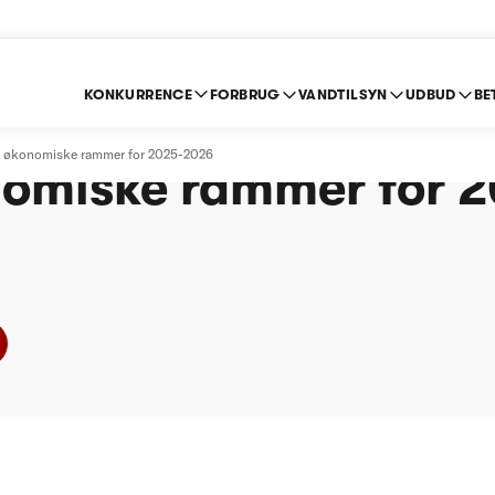
KONKURRENCE
FORBRUG
VANDTILSYN
UDBUD
BE
 Vand Gentofte - Afg
m økonomiske rammer for 2025-2026
omiske rammer for 2