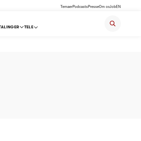
Temaer
Podcasts
Presse
Om os
Job
EN
TALINGER
TELE