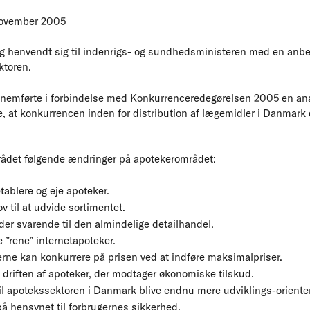
november 2005
g henvendt sig til indenrigs- og sundhedsministeren med en anbe
ktoren.
nemførte i forbindelse med Konkurrenceredegørelsen 2005 en ana
, at konkurrencen inden for distribution af lægemidler i Danmark e
rådet følgende ændringer på apotekerområdet:
tablere og eje apoteker.
v til at udvide sortimentet.
der svarende til den almindelige detailhandel.
e ”rene” internetapoteker.
erne kan konkurrere på prisen ved at indføre maksimalpriser.
 driften af apoteker, der modtager økonomiske tilskud.
l apotekssektoren i Danmark blive endnu mere udviklings-orientere
å hensynet til forbrugernes sikkerhed.