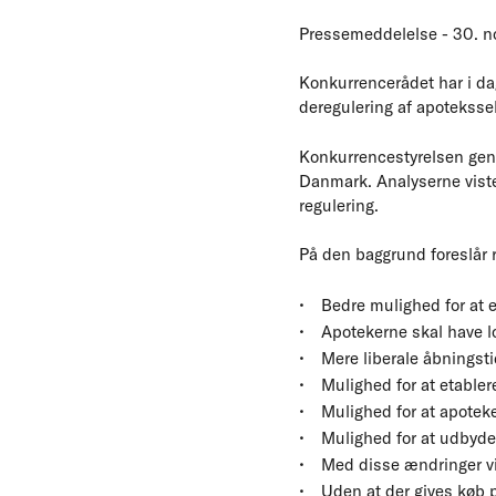
Pressemeddelelse - 30. 
Konkurrencerådet har i da
deregulering af apoteksse
Konkurrencestyrelsen gen
Danmark. Analyserne viste
regulering.
På den baggrund foreslår 
Bedre mulighed for at e
Apotekerne skal have lo
Mere liberale åbningsti
Mulighed for at etabler
Mulighed for at apotek
Mulighed for at udbyde
Med disse ændringer vi
Uden at der gives køb p