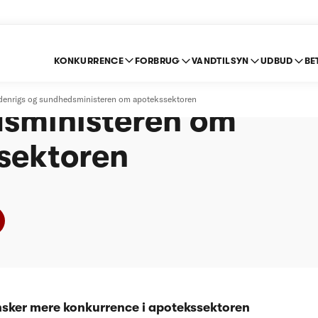
KONKURRENCE
FORBRUG
VANDTILSYN
UDBUD
BE
lse til indenrigs- og
ndenrigs og sundhedsministeren om apotekssektoren
sministeren om
sektoren
sker mere konkurrence i apotekssektoren