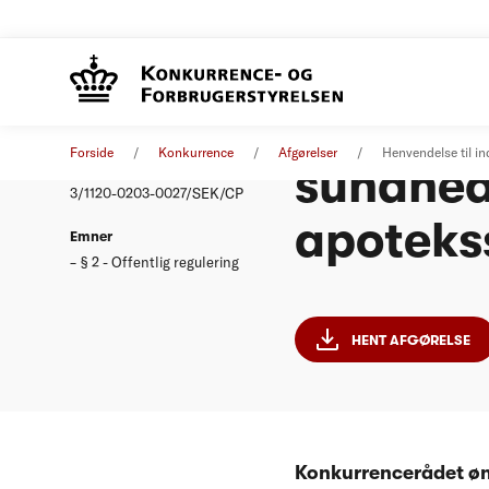
Henvende
Afgørelse
30. november 2005
Forside
Konkurrence
Afgørelser
Henvendelse til i
sundhed
Nummer
3/1120-0203-0027/SEK/CP
apoteks
Emner
§ 2 - Offentlig regulering
HENT AFGØRELSE
Konkurrencerådet øn