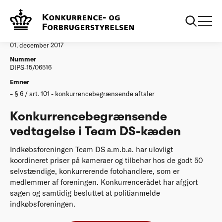
...
Afgørelser
20171201 Team DS
Afgørelse
01. december 2017
Nummer
DIPS-15/06516
Emner
§ 6 / art. 101 - konkurrencebegrænsende aftaler
Konkurrencebegrænsende
vedtagelse i Team DS-kæden
Indkøbsforeningen Team DS a.m.b.a. har ulovligt
koordineret priser på kameraer og tilbehør hos de godt 50
selvstændige, konkurrerende fotohandlere, som er
medlemmer af foreningen. Konkurrencerådet har afgjort
sagen og samtidig besluttet at politianmelde
indkøbsforeningen.