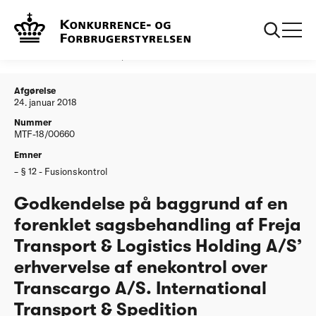
...
Afgørelser
20180124 Godkendelse forenklet Freja Transport
- Logistics Holding AS erhvervelse af enekontrol
over Transcargo AS. International Transport -
Spedition
Afgørelse
24. januar 2018
Nummer
MTF-18/00660
Emner
§ 12 - Fusionskontrol
Godkendelse på baggrund af en
forenklet sagsbehandling af Freja
Transport & Logistics Holding A/S’
erhvervelse af enekontrol over
Transcargo A/S. International
Transport & Spedition