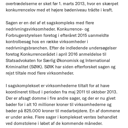
overtrædelserne er sket før 1. marts 2013, hvor en skærpet
konkurrencelov med et højere bødeniveau trådte i kraft.
Sagen er en del af et sagskompleks med flere
nedrivningsvirksomheder. Konkurrence- og
Forbrugerstyrelsen foretog i efteråret 2015 uanmeldte
kontrolbesøg hos en række virksomheder i
nedrivningsbranchen. Efter de indledende undersøgelser
foretog Konkurrencerådet i april 2016 anmeldelse til
Statsadvokaten for Særlig Økonomisk og International
Kriminalitet (SØIK). SØIK har siden efterforsket sagen og
rejst tiltale mod flere virksomheder.
I sagskomplekset er virksomhederne tiltalt for at have
koordineret tilbud i perioden fra maj 2011 til oktober 2013.
Der er afsagt domme i fire andre sager, og der er nu givet
bøder for i alt 10 millioner kroner til virksomhederne og
bøder på 825.000 kroner til medarbejdere. En af dommene
er under anke. Flere sager i komplekset ventes behandlet
ved domstolene i løbet af de kommende måneder.