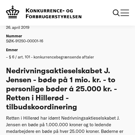
...
Afgørelser
20190430 J. Jensen Retten i Hillerød
Afgørelse
26. april 2019
Nummer
SØK-91250-00001-16
Emner
§ 6 / art. 101 - konkurrencebegrænsende aftaler
Nedrivningsaktieselskabet J.
Jensen - bøde på 1 mio. kr. - to
personlige bøder á 25.000 kr. -
Retten i Hillerød -
tilbudskoordinering
Retten i Hillerød har idømt Nedrivningsaktieselskabet J.
Jensen en bøde på 1.000.000 kroner og to ledende
medarbejdere en bøde på hver 25.000 kroner. Bøderne er