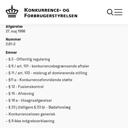
...
Afgørelser
Oplysninger om finansielle virksomheders
kundeforhold
Afgørelse
27. maj 1998
Nummer
2:81-2
Emner
§ 2 - Offentlig regulering
§ 6 / art. 101 - konkurrencebegrænsende aftaler
§ 11 / art. 102 - misbrug af dominerende stilling
§11 a - Konkurrenceforvridende støtte
§ 12 - Fusionskontrol
§ 15 - Afvisning
§ 16 a - tilsagnsafgørelser
§ 23 j (tidligere § 23 b) – Bødeforelæg
Konkurrenceloven generisk
§ 9 ikke indgrebserklaering