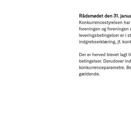
Rådsmødet den 31. janu
Konkurrencestyrelsen har
foreningen og foreningen a
leveringsbetingelser er i 
indgrebserklæring, jf. kon
Der er herved blevet lagt t
betingelser. Derudover ind
konkurrenceparametre. Betin
gældende.