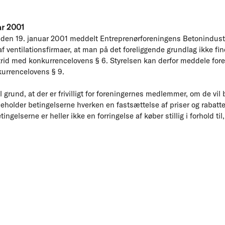
ar 2001
 den 19. januar 2001 meddelt Entreprenørforeningens Betonindust
f ventilationsfirmaer, at man på det foreliggende grundlag ikke fin
strid med konkurrencelovens § 6. Styrelsen kan derfor meddele for
kurrencelovens § 9.
il grund, at der er frivilligt for foreningernes medlemmer, om de vi
eholder betingelserne hverken en fastsættelse af priser og rabatte
gelserne er heller ikke en forringelse af køber stillig i forhold til,