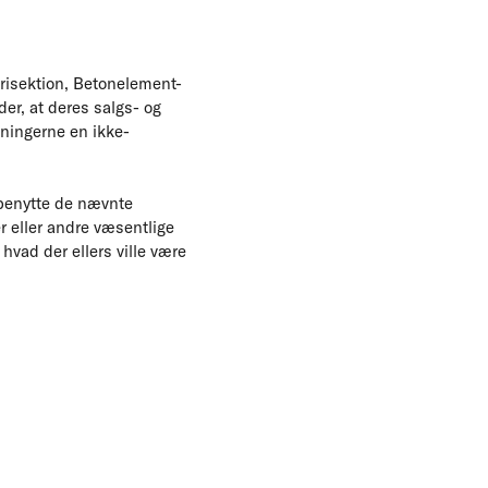
risektion, Betonelement-
der, at deres salgs- og
eningerne en ikke-
l benytte de nævnte
r eller andre væsentlige
 hvad der ellers ville være