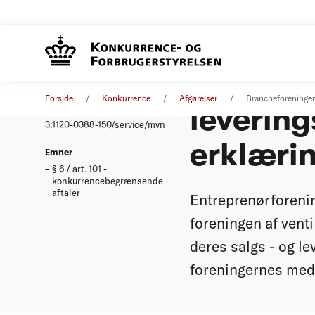
Branche
Afgørelse
31. januar 2001
Forside
Konkurrence
Afgørelser
Brancheforeningers
leverin
Nummer
3:1120-0388-150/service/mvn
erklæri
Emner
§ 6 / art. 101 -
konkurrencebegrænsende
aftaler
Entreprenørforeni
foreningen af venti
deres salgs - og lev
foreningernes medl