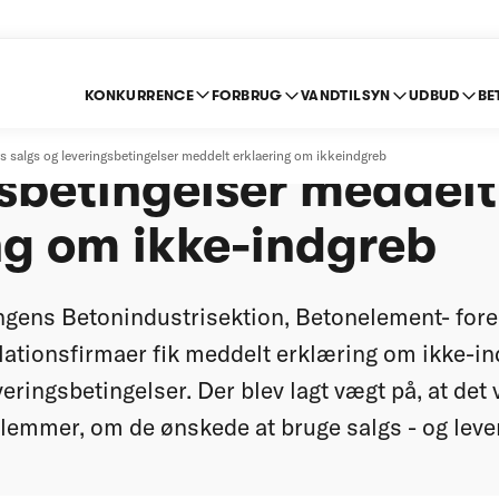
KONKURRENCE
FORBRUG
VANDTILSYN
UDBUD
BE
foreningers salgs- o
 salgs og leveringsbetingelser meddelt erklaering om ikkeindgreb
gsbetingelser meddelt
ng om ikke-indgreb
ngens Betonindustrisektion, Betonelement- for
lationsfirmaer fik meddelt erklæring om ikke-ind
eringsbetingelser. Der blev lagt vægt på, at det va
emmer, om de ønskede at bruge salgs - og lever