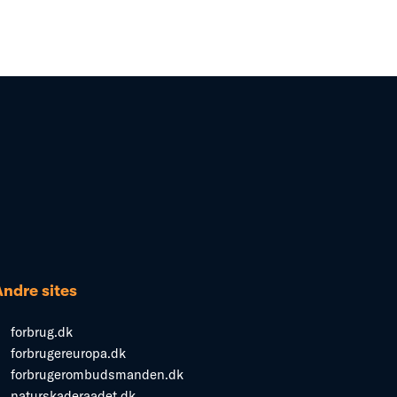
Andre sites
forbrug.dk
forbrugereuropa.dk
forbrugerombudsmanden.dk
naturskaderaadet.dk