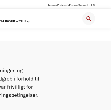
Temaer
Podcasts
Presse
Om os
Job
EN
TALINGER
TELE
g
eningen og
greb i forhold til
r frivilligt for
ingsbetingelser.