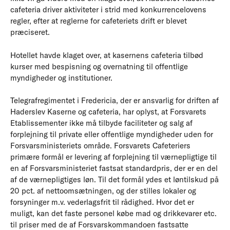
cafeteria driver aktiviteter i strid med konkurrencelovens
regler, efter at reglerne for cafeteriets drift er blevet
præciseret.
Hotellet havde klaget over, at kasernens cafeteria tilbød
kurser med bespisning og overnatning til offentlige
myndigheder og institutioner.
Telegrafregimentet i Fredericia, der er ansvarlig for driften af
Haderslev Kaserne og cafeteria, har oplyst, at Forsvarets
Etablissementer ikke må tilbyde faciliteter og salg af
forplejning til private eller offentlige myndigheder uden for
Forsvarsministeriets område.
Forsvarets Cafeteriers
primære formål er levering af forplejning til værnepligtige til
en af Forsvarsministeriet fastsat standardpris, der er en del
af de værnepligtiges løn. Til det formål ydes et løntilskud på
20 pct. af nettoomsætningen, og der stilles lokaler og
forsyninger m.v. vederlagsfrit til rådighed. Hvor det er
muligt, kan det faste personel købe mad og drikkevarer etc.
til priser med de af Forsvarskommandoen fastsatte