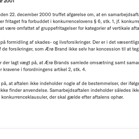
ar 2001
den 22. december 2000 truffet afgørelse om, at en samarbejdsaft
r fritaget fra forbuddet i konkurrencelovens § 6, stk. 1, jf. konkur
at være omfattet af gruppefritagelser for kategorier af vertikale af
å formidling af skades- og livsforsikringer. Der er i det væsentlig
 af de forsikringer, som Ærø Brand ikke selv har koncession til at te
er der lagt vægt på, at Ærø Brands samlede omsætning samt samar
 kravene i forordningens artikel 2, stk. 4.
 på, at aftalen ikke indeholder nogle af de bestemmelser, der ifølg
 ikke finder anvendelse. Samarbejdsaftalen indeholder således i
er konkurrenceklausuler, der skal gælde efter aftalens ophør.