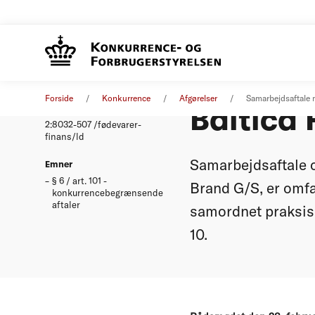
Samarbe
Afgørelse
28. februar 2001
Forside
Konkurrence
Afgørelser
Samarbejdsaftale 
Baltica 
Nummer
2:8032-507 /fødevarer-
finans/ld
Samarbejdsaftale o
Emner
§ 6 / art. 101 -
Brand G/S, er omfat
konkurrencebegrænsende
aftaler
samordnet praksis o
10.