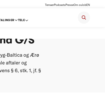
Temaer
Podcasts
Presse
Om os
Job
EN
TALINGER
TELE
yg-
and G/S
ryg-Baltica og Ærø
le aftaler og
s § 6, stk. 1, jf. §