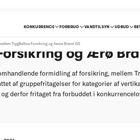
KONKURRENCE
FORBRUG
VANDTILSYN
UDBUD
BE
jdsaftale mellem Tr
mellem TrygBaltica Forsikring og Aeroe Brand GS
Forsikring og Ærø Br
mhandlende formidling af forsikring, mellem T
tet af gruppefritagelser for kategorier af vertika
g derfor fritaget fra forbuddet i konkurrenceloven