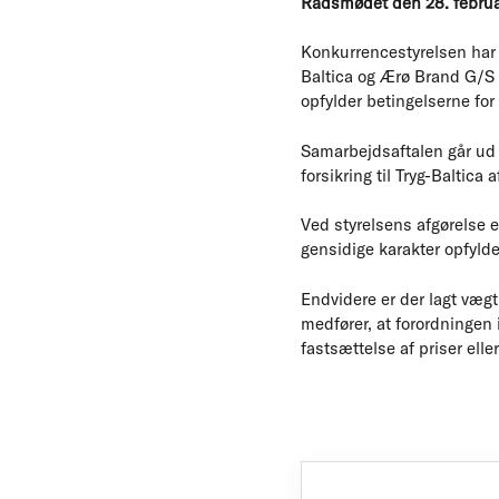
Rådsmødet den 28. febru
Konkurrencestyrelsen har 
Baltica og Ærø Brand G/S e
opfylder betingelserne for 
Samarbejdsaftalen går ud p
forsikring til Tryg-Baltica
Ved styrelsens afgørelse 
gensidige karakter opfylder
Endvidere er der lagt vægt
medfører, at forordningen
fastsættelse af priser ell