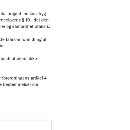
ale indgået mellem Tryg-
rencelovens § 10, idet den
taler og samordnet praksis.
ste tale om formidling af
gne.
bejdsaftalens ikke-
e forordningens artikel 4
kke bestemmelser om