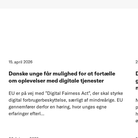
15. april 2026
2
Danske unge får mulighed for at fortælle
om oplevelser med digitale tjenester
EU er på vej med ”Digital Fairness Act”, der skal styrke
digital forbrugerbeskyttelse, særligt af mindreårige. EU
N
gennemfører derfor en høring, hvor unges egne
p
erfaringer efterl...
h
ø