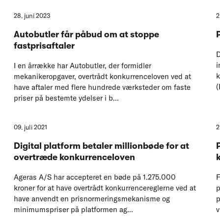
28. juni 2023
2
Autobutler får påbud om at stoppe
fastprisaftaler
D
i
I en årrække har Autobutler, der formidler
k
mekanikeropgaver, overtrådt konkurrenceloven ved at
(
have aftaler med flere hundrede værksteder om faste
priser på bestemte ydelser i b...
09. juli 2021
2
Digital platform betaler millionbøde for at
overtræde konkurrenceloven
Ageras A/S har accepteret en bøde på 1.275.000
F
kroner for at have overtrådt konkurrencereglerne ved at
p
have anvendt en prisnormeringsmekanisme og
p
minimumspriser på platformen ag...
v