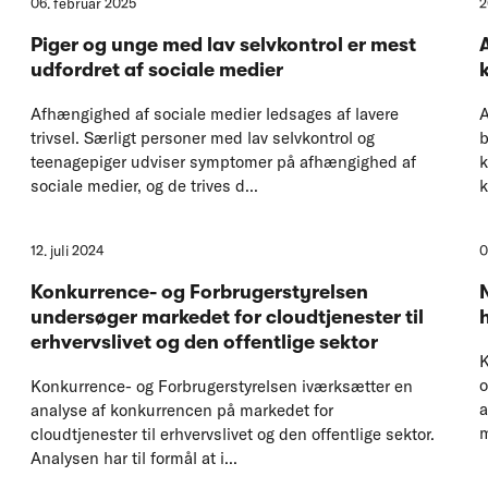
06. februar 2025
2
Piger og unge med lav selvkontrol er mest
udfordret af sociale medier
Afhængighed af sociale medier ledsages af lavere
A
trivsel. Særligt personer med lav selvkontrol og
b
teenagepiger udviser symptomer på afhængighed af
k
sociale medier, og de trives d...
k
12. juli 2024
0
Konkurrence- og Forbrugerstyrelsen
undersøger markedet for cloudtjenester til
erhvervslivet og den offentlige sektor
K
o
Konkurrence- og Forbrugerstyrelsen iværksætter en
a
analyse af konkurrencen på markedet for
m
cloudtjenester til erhvervslivet og den offentlige sektor.
Analysen har til formål at i...