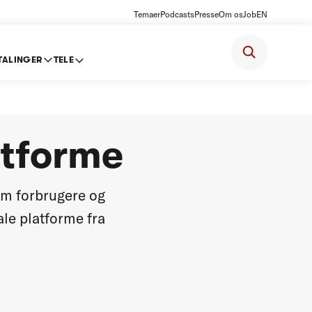
Temaer
Podcasts
Presse
Om os
Job
EN
TALINGER
TELE
atforme
lem forbrugere og
le platforme fra