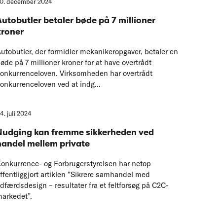
0. december 2024
Autobutler betaler bøde på 7 millioner
kroner
utobutler, der formidler mekanikeropgaver, betaler en
øde på 7 millioner kroner for at have overtrådt
onkurrenceloven. Virksomheden har overtrådt
onkurrenceloven ved at indg...
4. juli 2024
Nudging kan fremme sikkerheden ved
handel mellem private
onkurrence- og Forbrugerstyrelsen har netop
ffentliggjort artiklen ”Sikrere samhandel med
dfærdsdesign – resultater fra et feltforsøg på C2C-
arkedet”.