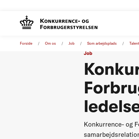
Forside
Om os
Job
Som arbejdsplads
Talen
Job
Konkur
Forbru
ledels
Konkurrence- og Fo
samarbejdsrelation