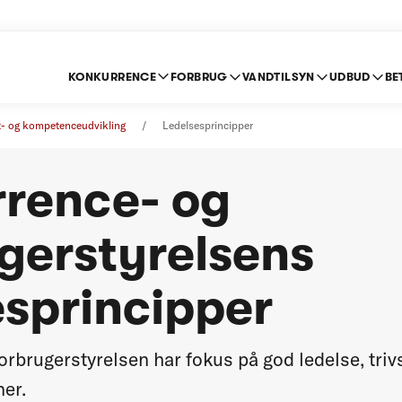
KONKURRENCE
FORBRUG
VANDTILSYN
UDBUD
BE
t- og kompetenceudvikling
Ledelsesprincipper
rence- og
gerstyrelsens
esprincipper
rbrugerstyrelsen har fokus på god ledelse, trivs
er.