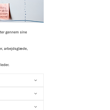
tater gennem sine
er, arbejdsglæde,
leder.