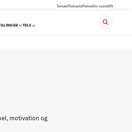
Temaer
Podcasts
Presse
Om os
Job
EN
TALINGER
TELE
el, motivation og