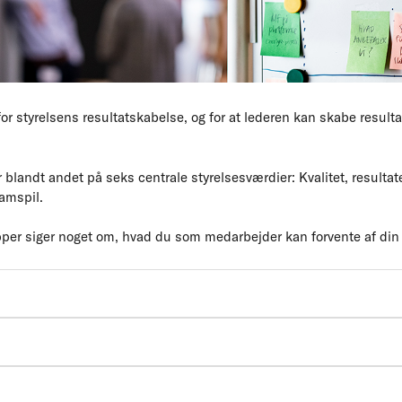
or styrelsens resultatskabelse, og for at lederen kan skabe resul
 blandt andet på seks centrale styrelsesværdier: Kvalitet, resultat
amspil.
pper siger noget om, hvad du som medarbejder kan forvente af din 
erne med Erhvervsministeriet.