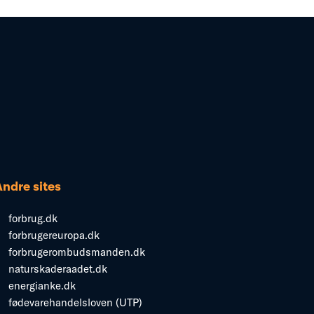
Andre sites
forbrug.dk
forbrugereuropa.dk
forbrugerombudsmanden.dk
naturskaderaadet.dk
energianke.dk
fødevarehandelsloven (UTP)