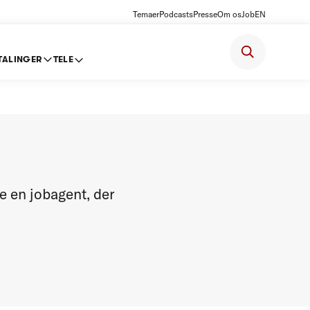
Temaer
Podcasts
Presse
Om os
Job
EN
TALINGER
TELE
te en jobagent, der