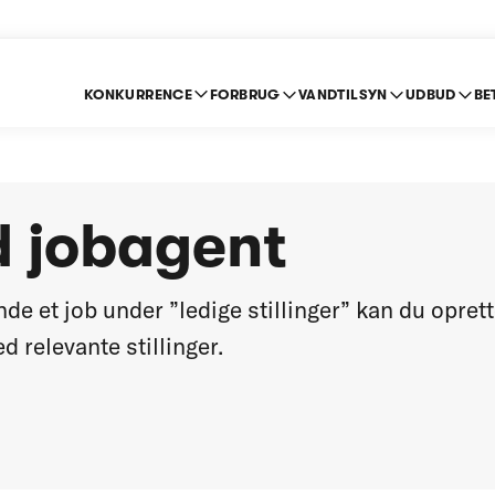
KONKURRENCE
FORBRUG
VANDTILSYN
UDBUD
BE
d jobagent
nde et job under ”ledige stillinger” kan du opret
d relevante stillinger.