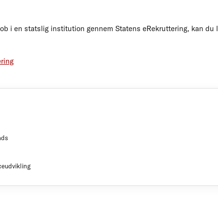
 job i en statslig institution gennem Statens eRekruttering, kan du
ering
ads
ceudvikling