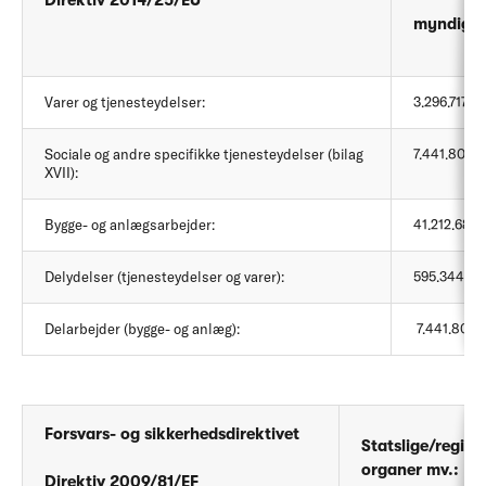
myndighed
Varer og tjenesteydelser:
3.296.717 kr.
Sociale og andre specifikke tjenesteydelser (bilag
7.441.800 k
XVII):
Bygge- og anlægsarbejder:
41.212.688 k
Delydelser (tjenesteydelser og varer):
595.344 kr.
Delarbejder (bygge- og anlæg):
7.441.800 k
Forsvars- og sikkerhedsdirektivet
Statslige/regio
organer mv.:
Direktiv 2009/81/EF