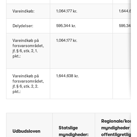
Vareindkøb:
1.064.177 kr.
1.644.638 
Delydelser:
595.344 kr.
595.344 kr
Vareindkøb på
1.064.177 kr.
forsvarsområdet,
jf. § 6, stk. 2, 1.
pkt.:
Vareindkøb på
1.644.638 kr.
forsvarsområdet,
jf. § 6, stk. 2, 2.
pkt.:
Regionale/kom
Statslige
myndigheder og
Udbudsloven
myndigheder:
offentligretlige