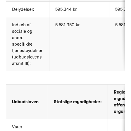
Delydelser:
595.344 kr.
595.344
Indkøb af
5.581.350 kr.
5.581.35
sociale og
andre
specifikke
tjenesteydelser
(udbudslovens
afsnit III):
Regiona
myndigh
Udbudsloven
Statslige myndigheder:
offentli
organer
Varer