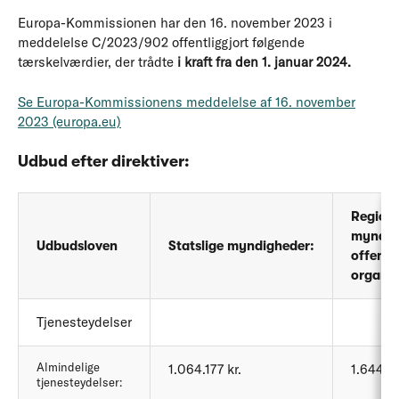
Europa-Kommissionen har den 16. november 2023 i
meddelelse C/2023/902 offentliggjort følgende
tærskelværdier, der trådte
i kraft fra den 1. januar 2024.
Se Europa-Kommissionens meddelelse af 16. november
2023 (europa.eu)
Udbud efter direktiver:
Region
myndig
Udbudsloven
Statslige myndigheder:
offentli
organer
Tjenesteydelser
Almindelige
1.064.177 kr.
1.644.6
tjenesteydelser: