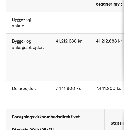
organer mv.:
Bygge- og
anlæg
Bygge- og
41.212.688 kr.
41.212.688 kr.
anlægsarbejder:
Delarbejder:
7.441.800 kr.
7.441.800 kr.
Forsyningsvirksomhedsdirektivet
Statslig
Direktiv 2014/25/EU