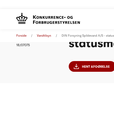
DIN For
Afgørelse
15. oktober 2018
Forside
Vandtilsyn
DIN Forsyning Spildevand A/S - stat
statusm
Nummer
18/07075
HENT AFGØRELSE