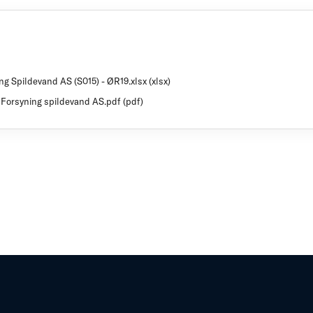
ng Spildevand AS (S015) - ØR19.xlsx (xlsx)
N Forsyning spildevand AS.pdf (pdf)