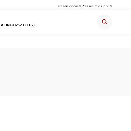
Temaer
Podcasts
Presse
Om os
Job
EN
TALINGER
TELE
 -