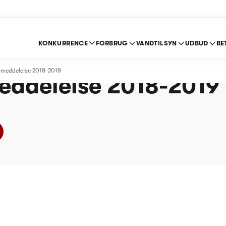
KONKURRENCE
FORBRUG
VANDTILSYN
UDBUD
BE
syning Spildevand A/S
usmeddelelse 2018-2019
eddelelse 2018-2019