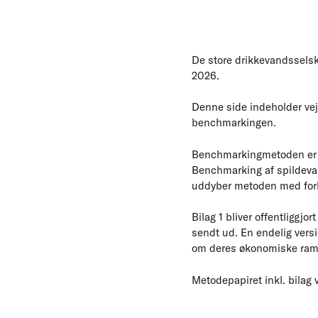
De store drikkevandssels
2026.
Denne side indeholder vej
benchmarkingen.
Benchmarkingmetoden er be
Benchmarking af spildevan
uddyber metoden med forkl
Bilag 1 bliver offentliggj
sendt ud. En endelig versi
om deres økonomiske ram
Metodepapiret inkl. bilag 