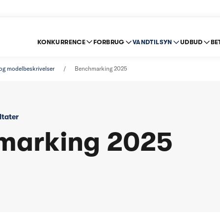
KONKURRENCE
FORBRUG
VANDTILSYN
UDBUD
BE
r og modelbeskrivelser
Benchmarking 2025
ltater
marking 2025