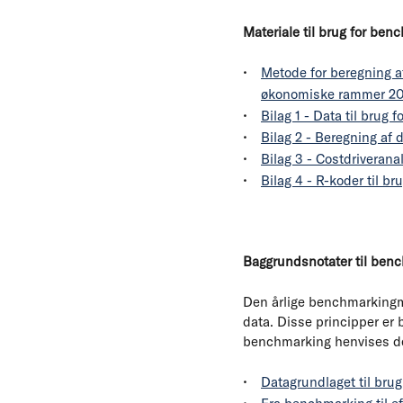
Materiale til brug for be
Metode for beregning af
økonomiske rammer 20
Bilag 1 - Data til brug 
Bilag 2 - Beregning af
Bilag 3 - Costdriverana
Bilag 4 - R-koder til b
Baggrundsnotater til ben
Den årlige benchmarkingmo
data. Disse principper er 
benchmarking henvises der
Datagrundlaget til bru