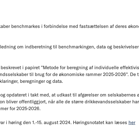
kaber benchmarkes i forbindelse med fastsættelsen af deres øko
ledning om indberetning til benchmarkingen, data og beskrivelser 
skrevet i papiret "Metode for beregning af individuelle effektivis
dsselskaber til brug for de økonomiske rammer 2025-2026". De ti
aringer, beregninger og data.
ort og opdateret i takt med, at udkast til afgørelser om selskaberne
on bliver offentliggjort, når alle de større drikkevandsselskaber h
mer for 2025-2026.
var i høring den 1.-15. august 2024. Høringsnotatet kan læses
her