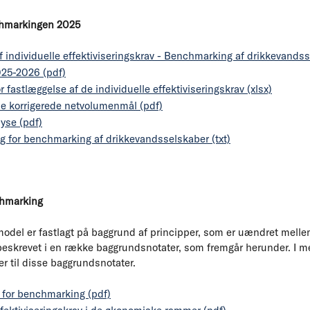
nchmarkingen 2025
 individuelle effektiviseringskrav - Benchmarking af drikkevandsse
25-2026 (pdf)
for fastlæggelse af de individuelle effektiviseringskrav (xlsx)
 de korrigerede netvolumenmål (pdf)
lyse (pdf)
rug for benchmarking af drikkevandsselskaber (txt)
chmarking
del er fastlagt på baggrund af principper, som er uændret mellem
beskrevet i en række baggrundsnotater, som fremgår herunder. I me
 til disse baggrundsnotater.
g for benchmarking (pdf)