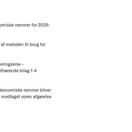
nomiske rammer for 2025-
af metoden til brug for
eringskrav -
lhørende bilag 1-4
s økonomiske rammer bliver
ar modtaget vores afgørelse