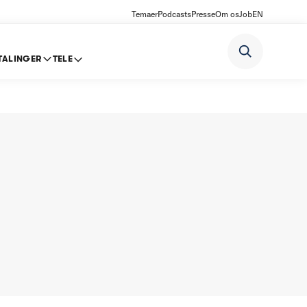
Temaer
Podcasts
Presse
Om os
Job
EN
TALINGER
TELE