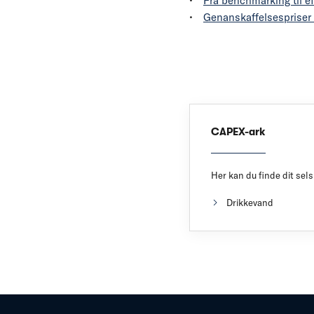
Fra benchmarking til e
Genanskaffelsespriser 
CAPEX-ark
Her kan du finde dit sel
Drikkevand