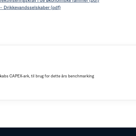
ffektiviseringskrav i de økonomiske rammer (pdf)
– Drikkevandsselskaber (pdf)
skabs CAPEX-ark, til brug for dette års benchmarking