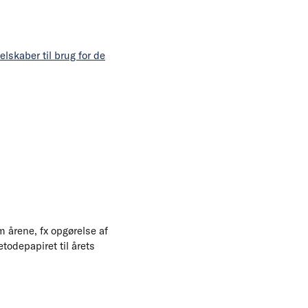
lskaber til brug for de
 årene, fx opgørelse af
todepapiret til årets