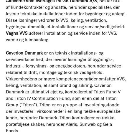
Aktiverne som overtages fra GK Danmark A/S
, består bl.a.
af kundekontrakter og ansatte, herunder specialister, der
leverer tekniske installationer inden for bygninger og anlæg.
Disse løsninger vedrører fx VVS, køling, ventilation,
bygningsautomatik, el-installationer og service/vedligehold.
Vagns VVS
udfører installation og service inden for VVS,
varme og klimaanlæg.
Caverion Danmark
er en teknisk installations- og
servicevirksomhed, der leverer løsninger til bygnings-,
industri-, forsynings- og energisektoren, herunder service
relateret til drift, montage og teknisk vedligehold.
Virksomhedens primære kompetenceområder omfatter VVS,
køling, ventilation, el samt brand og sikring. Caverion
Danmark er ultimativt ejet og kontrolleret af Triton Fund V
and Triton IV Continuation Fund, som er en del af Triton
Group (“Triton”). Triton er en gruppe af investeringsfonde,
der investerer i virksomheder i en lang række europæiske
lande, herunder Danmark. Triton kontrollerer en række
porteføljeselskaber, herunder Aleris, Sunweb og Geia
Foods.