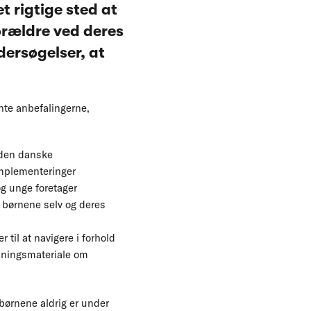
 rigtige sted at
forældre ved deres
ndersøgelser, at
nte anbefalingerne,
 den danske
 implementeringer
og unge foretager
å børnene selv og deres
til at navigere i forhold
sningsmateriale om
 børnene aldrig er under