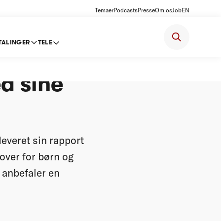
Temaer
Podcasts
Presse
Om os
Job
EN
TALINGER
TELE
d sine
everet sin rapport
over for børn og
 anbefaler en