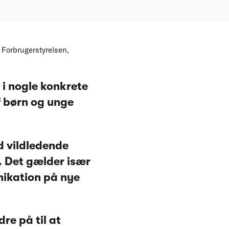
 Forbrugerstyrelsen,
 i nogle konkrete
f børn og unge
d vildledende
. Det gælder især
ikation på nye
re på til at