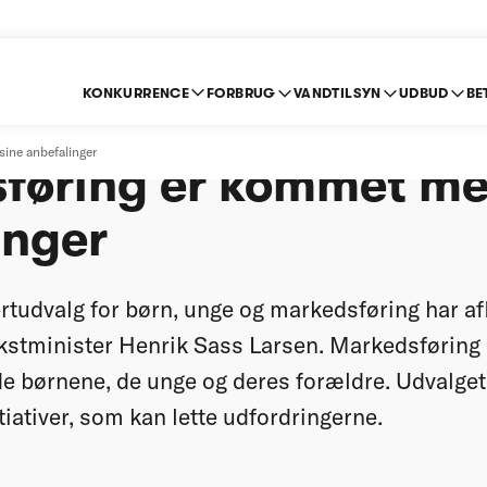
KONKURRENCE
FORBRUG
VANDTILSYN
UDBUD
BE
om børn, unge og
ine anbefalinger
føring er kommet me
inger
tudvalg for børn, unge og markedsføring har afl
ækstminister Henrik Sass Larsen. Markedsføring 
e børnene, de unge og deres forældre. Udvalget
iativer, som kan lette udfordringerne.