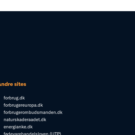
Andre sites
forbrug.dk
forbrugereuropa.dk
forbrugerombudsmanden.dk
naturskaderaadet.dk
energianke.dk
fødevarehandelsloven (UTP)