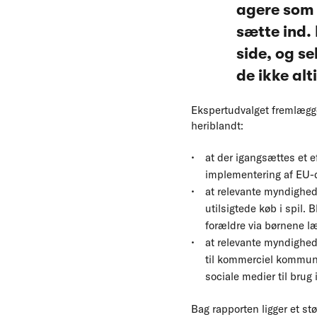
agere som 
sætte ind.
side, og se
de ikke al
Ekspertudvalget fremlægger
heriblandt:
at der igangsættes et 
implementering af EU-di
at relevante myndighede
utilsigtede køb i spil.
forældre via børnene lære
at relevante myndighede
til kommerciel kommuni
sociale medier til brug 
Bag rapporten ligger et st