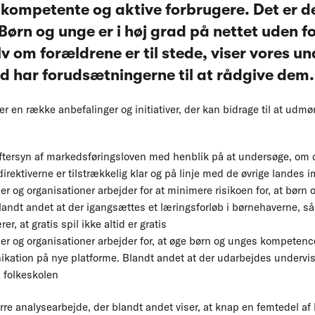
kompetente og aktive forbrugere. Det er det
 Børn og unge er i høj grad på nettet uden 
lv om forældrene er til stede, viser vores u
tid har forudsætningerne til at rådgive dem.
 en række anbefalinger og initiativer, der kan bidrage til at udmø
eftersyn af markedsføringsloven med henblik på at undersøge, om
rektiverne er tilstrækkelig klar og på linje med de øvrige landes
r og organisationer arbejder for at minimere risikoen for, at børn 
 Blandt andet at der igangsættes et læringsforløb i børnehaverne, s
r, at gratis spil ikke altid er gratis
r og organisationer arbejder for, at øge børn og unges kompetencer 
kation på nye platforme. Blandt andet at der udarbejdes undervi
i folkeskolen
ørre analysearbejde, der blandt andet viser, at knap en femtedel af