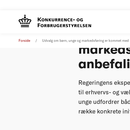
Udvalg 
Pressemeddelelse
12. september 2014
Forside
Udvalg om børn, unge og markedsføring er kommet med s
markeds
anbefal
Regeringens eksper
til erhvervs- og v
unge udfordrer båd
række konkrete init