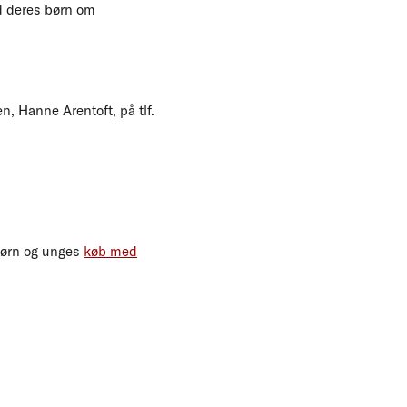
ed deres børn om
, Hanne Arentoft, på tlf.
 børn og unges
køb med