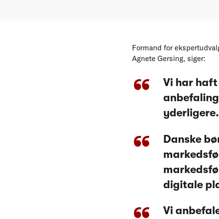
Formand for ekspertudvalg
Agnete Gersing, siger:
Vi har haf
anbefaling
yderligere.
Danske bør
markedsfør
markedsfø
digitale p
Vi anbefal