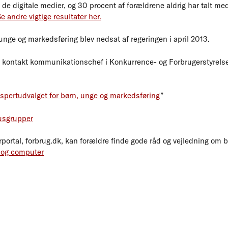
de digitale medier, og 30 procent af forældrene aldrig har talt m
e andre vigtige resultater her.
unge og markedsføring blev nedsat af regeringen i april 2013.
n, kontakt kommunikationschef i Konkurrence- og Forbrugerstyrelsen
kspertudvalget for børn, unge og markedsføring
”
kusgrupper
rportal, forbrug.dk, kan forældre finde gode råd og vejledning om
n og computer