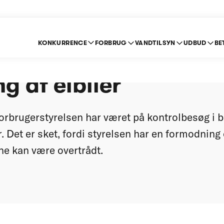
KONKURRENCE
FORBRUG
VANDTILSYN
UDBUD
BE
esøg i branchen for
g af elbiler
rbrugerstyrelsen har været på kontrolbesøg i 
r. Det er sket, fordi styrelsen har en formodning
e kan være overtrådt.