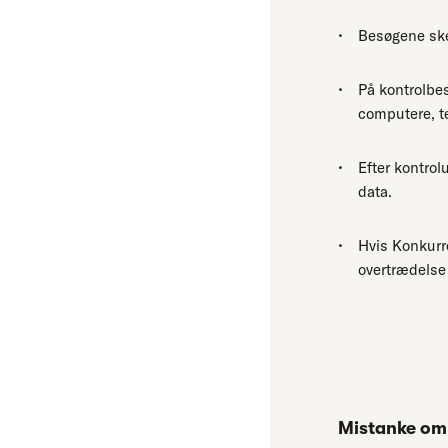
Besøgene sker
På kontrolbe
computere, te
Efter kontrol
data.
Hvis Konkurre
overtrædelse 
Mistanke om