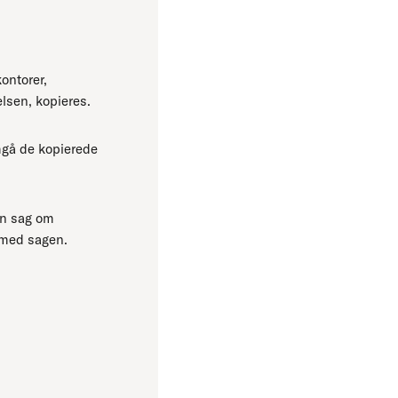
ontorer,
lsen, kopieres.
emgå de kopierede
en sag om
e med sagen.