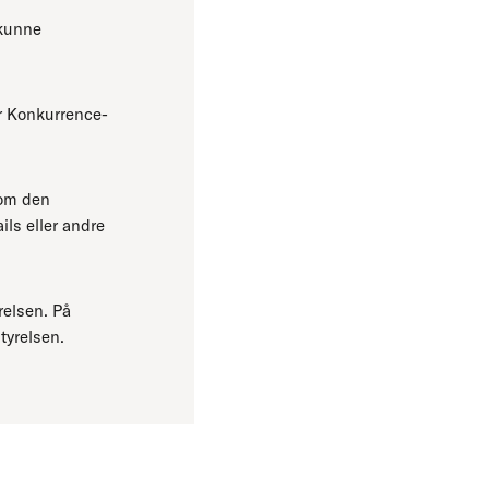
 kunne
r Konkurrence-
 om den
ls eller andre
relsen. På
tyrelsen.