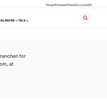
Temaer
Podcasts
Presse
Om os
Job
EN
TALINGER
TELE
branchen for
 om, at