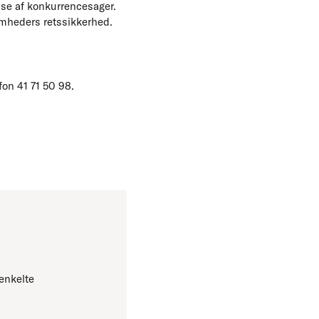
lse af konkurrencesager.
omheders retssikkerhed.
on 41 71 50 98.
enkelte