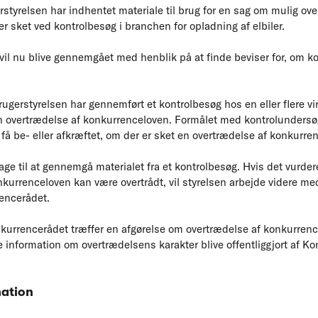
styrelsen har indhentet materiale til brug for en sag om mulig ove
r sket ved kontrolbesøg i branchen for opladning af elbiler.
vil nu blive gennemgået med henblik på at finde beviser for, om k
gerstyrelsen har gennemført et kontrolbesøg hos en eller flere vi
t en overtrædelse af konkurrenceloven. Formålet med kontrolundersø
få be- eller afkræftet, om der er sket en overtrædelse af konkurre
ge til at gennemgå materialet fra et kontrolbesøg. Hvis det vurde
onkurrenceloven kan være overtrådt, vil styrelsen arbejde videre m
encerådet.
onkurrencerådet træffer en afgørelse om overtrædelse af konkurrenc
 information om overtrædelsens karakter blive offentliggjort af K
mation