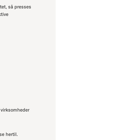
tet, så presses
ktive
 virksomheder
e hertil.