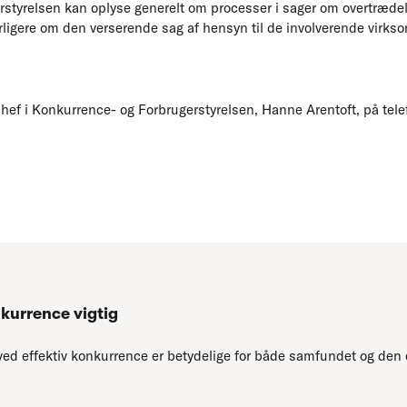
styrelsen kan oplyse generelt om processer i sager om overtræde
erligere om den verserende sag af hensyn til de involverende virks
f i Konkurrence- og Forbrugerstyrelsen, Hanne Arentoft, på telef
nkurrence vigtig
ved effektiv konkurrence er betydelige for både samfundet og den 