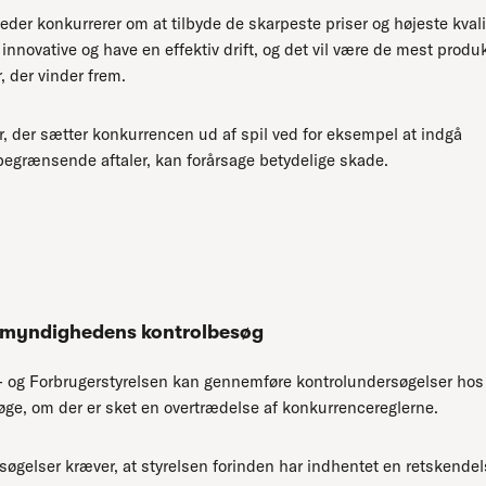
der konkurrerer om at tilbyde de skarpeste priser og højeste kvali
e innovative og have en effektiv drift, og det vil være de mest produ
 der vinder frem.
, der sætter konkurrencen ud af spil ved for eksempel at indgå
egrænsende aftaler, kan forårsage betydelige skade.
myndighedens kontrolbesøg
 og Forbrugerstyrelsen kan gennemføre kontrolundersøgelser hos
øge, om der er sket en overtrædelse af konkurrencereglerne.
øgelser kræver, at styrelsen forinden har indhentet en retskendels