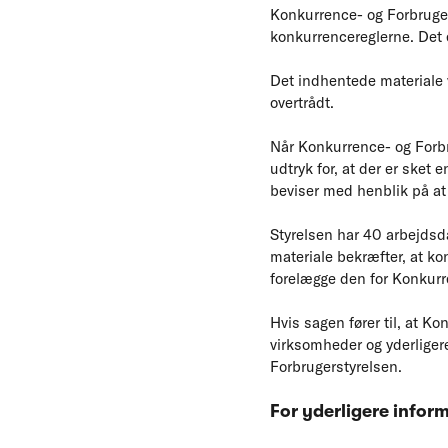
Konkurrence- og Forbruger
konkurrencereglerne. Det e
Det indhentede materiale 
overtrådt.
Når Konkurrence- og Forbru
udtryk for, at der er ske
beviser med henblik på at 
Styrelsen har 40 arbejdsda
materiale bekræfter, at k
forelægge den for Konkurr
Hvis sagen fører til, at K
virksomheder og yderligere
Forbrugerstyrelsen.
For yderligere infor