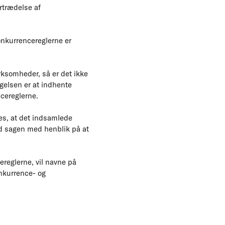
rtrædelse af
onkurrencereglerne er
rksomheder, så er det ikke
gelsen er at indhente
ncereglerne.
res, at det indsamlede
ed sagen med henblik på at
ereglerne, vil navne på
onkurrence- og