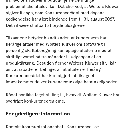
har Wolters Kluwer tilbudt at fjerne de mulige
problematiske aftalevilkår. Det sker ved, at Wolters Kluwer
afgiver tilsagn, som Konkurrencerådet med dagens
godkendelse har gjort bindende frem til 31. august 2027.
Det vil være strafbart at bryde tilsagnene.
Tilsagnene betyder blandt andet, at kunder som har
flerårige aftaler med Wolters Kluwer om software til
personlig skatteberegning kan opsige aftalerne med et
skriftligt varsel på tre måneder til udgangen af en
produktårgang. Desuden fjerner Wolters Kluwer sit vilkår
om, at rabatter er betinget af, at aftalen er flerårig.
Konkurrencerådet har kun afgjort, at tilsagnet
imødekommer de konkurrencemæssige betænkeligheder.
Rådet har ikke taget stilling til, hvorvidt Wolters Kluwer har
overtrådt konkurrencereglerne.
For yderligere information
Kontakt kommunikationschef i Konkurrence- og