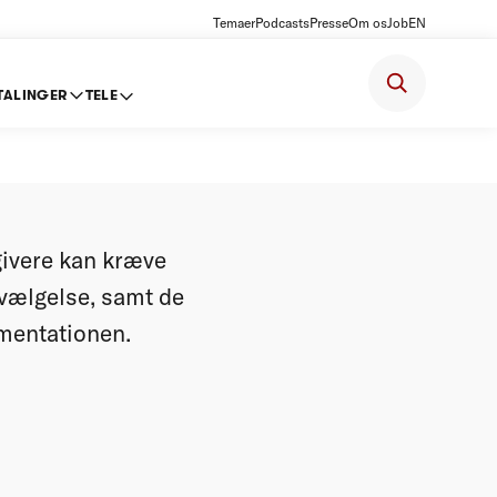
Temaer
Podcasts
Presse
Om os
Job
EN
TALINGER
TELE
rne om
givere kan kræve
vælgelse, samt de
umentationen.