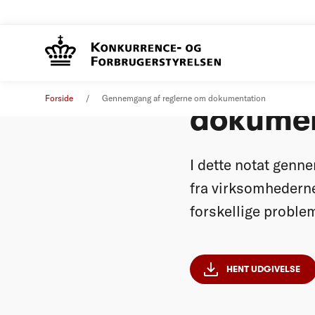
Notat: 
Vejledning
04. august 2022
Forside
Gennemgang af reglerne om dokumentation
dokumen
I dette notat genn
fra virksomhederne
forskellige proble
HENT UDGIVELSE