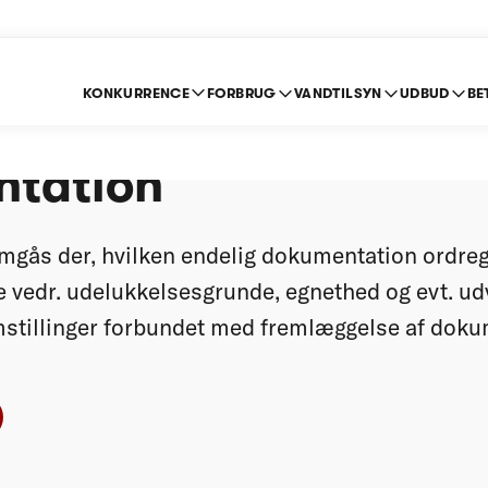
KONKURRENCE
FORBRUG
VANDTILSYN
UDBUD
BE
Gennemgang af regle
tation
emgås der, hvilken endelig dokumentation ordre
 vedr. udelukkelsesgrunde, egnethed og evt. ud
mstillinger forbundet med fremlæggelse af dok