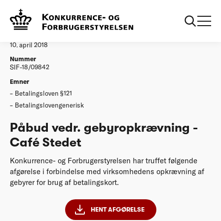
...
Afgørelser
Påbud vedr. gebyropkrævning - Café Stedet
Afgørelse
10. april 2018
Nummer
SIF-18/09842
Emner
Betalingsloven §121
Betalingslovengenerisk
Påbud vedr. gebyropkrævning -
Café Stedet
Konkurrence- og Forbrugerstyrelsen har truffet følgende
afgørelse i forbindelse med virksomhedens opkrævning af
gebyrer for brug af betalingskort.
HENT AFGØRELSE