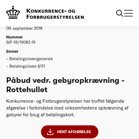
...
Afgørelser
Påbud vedr. gebyropkrævning - Rottehullet
Afgørelse
06. september 2018
Nummer
SIF-18/15082-15
Emner
Betalingslovengenerisk
Betalingsloven §121
Påbud vedr. gebyropkrævning -
Rottehullet
Konkurrence- og Forbrugerstyrelsen har truffet følgende
afgørelse i forbindelse med virksomhedens opkrævning af
gebyrer for brug af betalingskort.
HENT AFGØRELSE