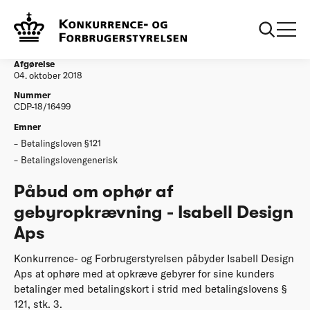
...
Afgørelser
Påbud om ophør af gebyropkrævning - Isabell
Design Aps
Afgørelse
04. oktober 2018
Nummer
CDP-18/16499
Emner
Betalingsloven §121
Betalingslovengenerisk
Påbud om ophør af
gebyropkrævning - Isabell Design
Aps
Konkurrence- og Forbrugerstyrelsen påbyder Isabell Design
Aps at ophøre med at opkræve gebyrer for sine kunders
betalinger med betalingskort i strid med betalingslovens §
121, stk. 3.