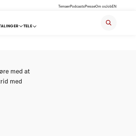
Temaer
Podcasts
Presse
Om os
Job
EN
TALINGER
TELE
krævning
øre med at
trid med