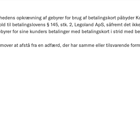
hedens opkrævning af gebyrer for brug af betalingskort påbyder 
d til betalingslovens § 145, stk. 2, Legoland ApS, såfremt det ikke 
rer for sine kunders betalinger med betalingskort i strid med beta
ver at afstå fra en adfærd, der har samme eller tilsvarende formå