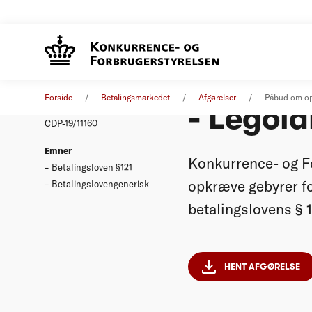
Påbud o
Afgørelse
24. januar 2020
Forside
Betalingsmarkedet
Afgørelser
Påbud om op
- Legol
Nummer
CDP-19/11160
Emner
Konkurrence- og F
Betalingsloven §121
opkræve gebyrer fo
Betalingslovengenerisk
betalingslovens § 12
HENT AFGØRELSE