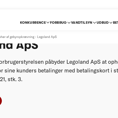
KONKURRENCE
FORBRUG
VANDTILSYN
UDBUD
BE
m ophør af gebyrop
hør af gebyropkrævning - Legoland ApS
and ApS
orbrugerstyrelsen påbyder Legoland ApS at oph
r sine kunders betalinger med betalingskort i s
1, stk. 3.