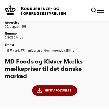
...
Afgørelser
MD Foods og Kløver Mælks mælkepriser til det
danske marked
Afgørelse
26. august 1998
Nummer
2:802-2/mda
Emner
§ 11 / art. 102 - misbrug af dominerende stilling
MD Foods og Kløver Mælks
mælkepriser til det danske
marked
HENT AFGØRELSE