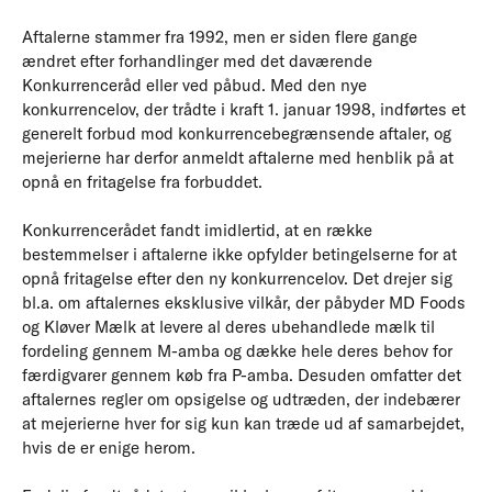
Aftalerne stammer fra 1992, men er siden flere gange
ændret efter forhandlinger med det daværende
Konkurrenceråd eller ved påbud. Med den nye
konkurrencelov, der trådte i kraft 1. januar 1998, indførtes et
generelt forbud mod konkurrencebegrænsende aftaler, og
mejerierne har derfor anmeldt aftalerne med henblik på at
opnå en fritagelse fra forbuddet.
Konkurrencerådet fandt imidlertid, at en række
bestemmelser i aftalerne ikke opfylder betingelserne for at
opnå fritagelse efter den ny konkurrencelov. Det drejer sig
bl.a. om aftalernes eksklusive vilkår, der påbyder MD Foods
og Kløver Mælk at levere al deres ubehandlede mælk til
fordeling gennem M-amba og dække hele deres behov for
færdigvarer gennem køb fra P-amba. Desuden omfatter det
aftalernes regler om opsigelse og udtræden, der indebærer
at mejerierne hver for sig kun kan træde ud af samarbejdet,
hvis de er enige herom.