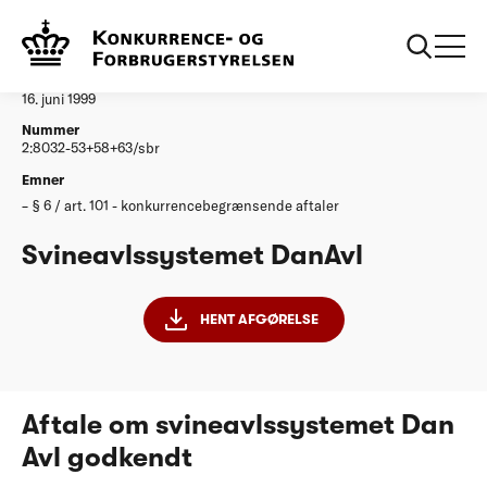
...
Afgørelser
Svineavlssystemet DanAvl
Afgørelse
16. juni 1999
Nummer
2:8032-53+58+63/sbr
Emner
§ 6 / art. 101 - konkurrencebegrænsende aftaler
Svineavlssystemet DanAvl
HENT AFGØRELSE
Aftale om svineavlssystemet Dan
Avl godkendt