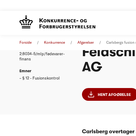
Carlsbe
Afgørelse
03. november 2000
Forside
Konkurrence
Afgørelser
Carlsbergs fusio
Feldsch
Nummer
2:8034-5/mlp/fødevarer-
finans
AG
Emner
§ 12 - Fusionskontrol
HENT AFGØRELSE
Carlsberg overtager 