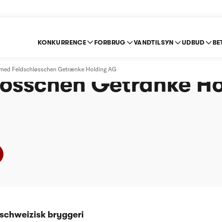
KONKURRENCE
FORBRUG
VANDTILSYN
UDBUD
BE
rgs fusion med
n med Feldschløsschen Getrænke Holding AG
lösschen Getränke Ho
schweizisk bryggeri