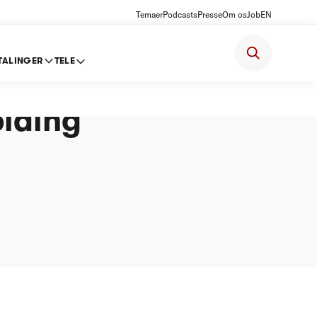
Temaer
Podcasts
Presse
Om os
Job
EN
TALINGER
TELE
lding