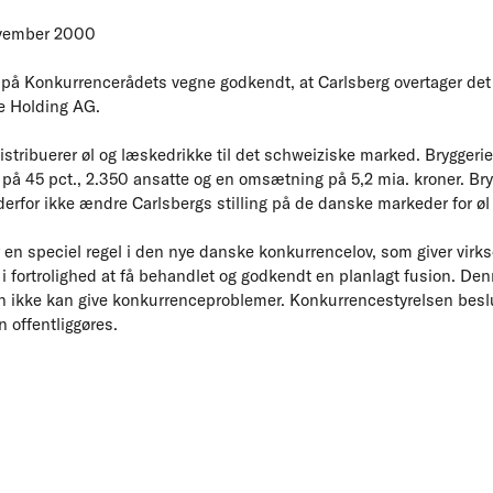
ovember 2000
på Konkurrencerådets vegne godkendt, at Carlsberg overtager det
e Holding AG.
istribuerer øl og læskedrikke til det schweiziske marked. Bryggerie
på 45 pct., 2.350 ansatte og en omsætning på 5,2 mia. kroner. Bry
derfor ikke ændre Carlsbergs stilling på de danske markeder for øl
en speciel regel i den nye danske konkurrencelov, som giver vir
 i fortrolighed at få behandlet og godkendt en planlagt fusion. De
onen ikke kan give konkurrenceproblemer. Konkurrencestyrelsen bes
 offentliggøres.