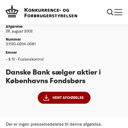
...
Afgørelser
Danske Bank saelger aktier i Koebenhavns
Fondsboers
Afgørelse
28. august 2002
Nummer
3:1120-0204-0081
Emner
§ 12 - Fusionskontrol
Danske Bank sælger aktier i
Københavns Fondsbørs
HENT AFGØRELSE
Der er ingen pressemedelelse til denne afgørelse.