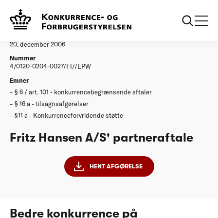
...
Afgørelser
Fritz Hansen AS partneraftale
Afgørelse
20. december 2006
Nummer
4/0120-0204-0027/FI//EPW
Emner
§ 6 / art. 101 - konkurrencebegrænsende aftaler
§ 16 a - tilsagnsafgørelser
§11 a - Konkurrenceforvridende støtte
Fritz Hansen A/S' partneraftale
HENT AFGØRELSE
Bedre konkurrence på