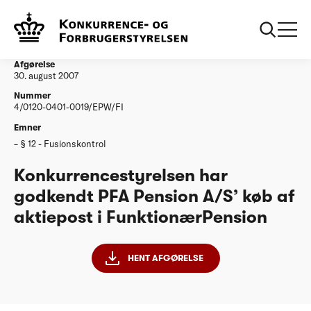
...
Afgørelser
Konkurrencestyrelsen har godkendt PFA Pension
AS koeb af aktiepost i FunktionaerPension
Afgørelse
30. august 2007
Nummer
4/0120-0401-0019/EPW/FI
Emner
§ 12 - Fusionskontrol
Konkurrencestyrelsen har
godkendt PFA Pension A/S’ køb af
aktiepost i FunktionærPension
HENT AFGØRELSE