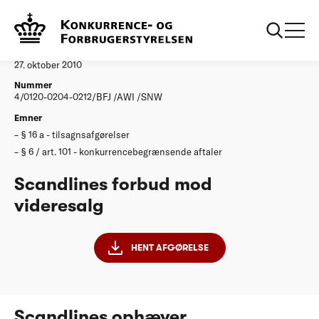
...
Afgørelser
Scandlines forbud mod videresalg
Afgørelse
27. oktober 2010
Nummer
4/0120-0204-0212/BFJ /AWI /SNW
Emner
§ 16 a - tilsagnsafgørelser
§ 6 / art. 101 - konkurrencebegrænsende aftaler
Scandlines forbud mod
videresalg
HENT AFGØRELSE
Scandlines ophæver