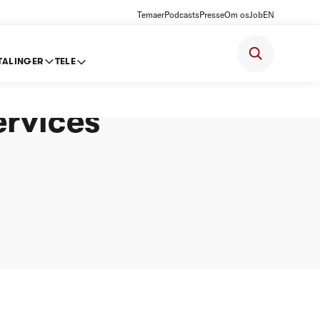
Temaer
Podcasts
Presse
Om os
Job
EN
TALINGER
TELE
k A/S’
ervices