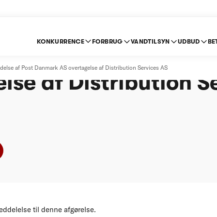
KONKURRENCE
FORBRUG
VANDTILSYN
UDBUD
BE
else af Post Danmar
lse af Post Danmark AS overtagelse af Distribution Services AS
lse af Distribution S
ddelelse til denne afgørelse.