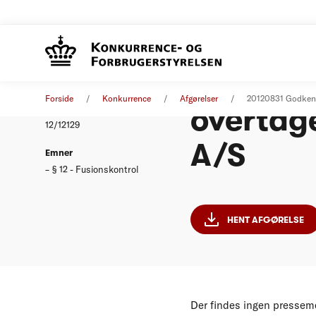
Godkend
Afgørelse
31. august 2012
Forside
Konkurrence
Afgørelser
20120831 Godkende
overtage
Nummer
12/12129
A/S
Emner
§ 12 - Fusionskontrol
HENT AFGØRELSE
Der findes ingen presseme