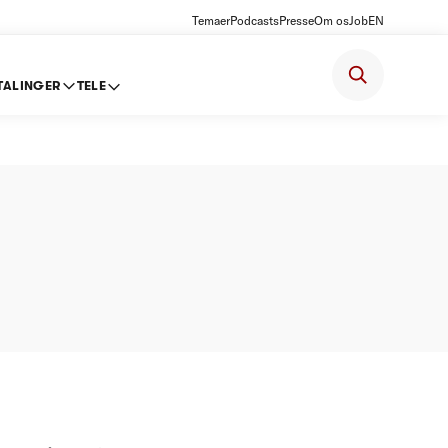
Temaer
Podcasts
Presse
Om os
Job
EN
TALINGER
TELE