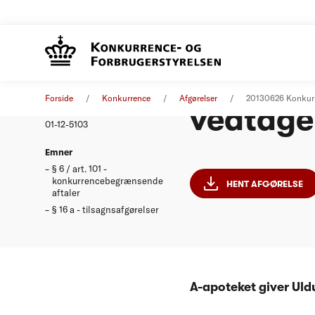
Konkur
Afgørelse
26. juni 2013
Forside
Konkurrence
Afgørelser
20130626 Konkurr
vedtagel
Nummer
01-12-5103
Emner
§ 6 / art. 101 -
konkurrencebegrænsende
HENT AFGØRELSE
aftaler
§ 16 a - tilsagnsafgørelser
A-apoteket giver U