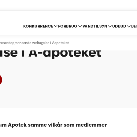
KONKURRENCE
FORBRUG
VANDTILSYN
UDBUD
BE
rencebegrænsende
encebegraensende vedtagelse i Aapoteket
se i A-apoteket
ldum Apotek samme vilkår som medlemmer