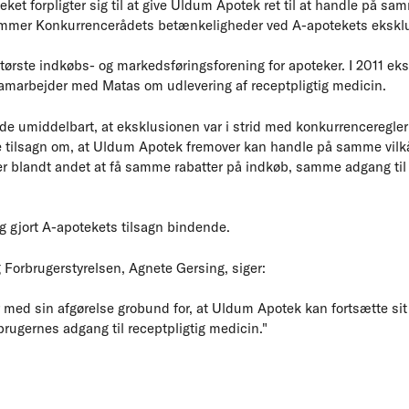
et forpligter sig til at give Uldum Apotek ret til at handle på s
mer Konkurrencerådets betænkeligheder ved A-apotekets eksklu
ørste indkøbs- og markedsføringsforening for apoteker. I 2011 ek
amarbejder med Matas om udlevering af receptpligtig medicin.
e umiddelbart, at eksklusionen var i strid med konkurrenceregle
ve tilsagn om, at Uldum Apotek fremover kan handle på samme vil
 blandt andet at få samme rabatter på indkøb, samme adgang ti
g gjort A-apotekets tilsagn bindende.
 Forbrugerstyrelsen, Agnete Gersing, siger:
 med sin afgørelse grobund for, at Uldum Apotek kan fortsætte s
rugernes adgang til receptpligtig medicin."