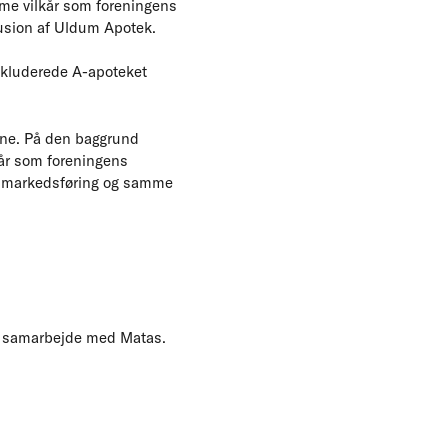
amme vilkår som foreningens
sion af Uldum Apotek.
skluderede A-apoteket
rne. På den baggrund
kår som foreningens
l markedsføring og samme
it samarbejde med Matas.