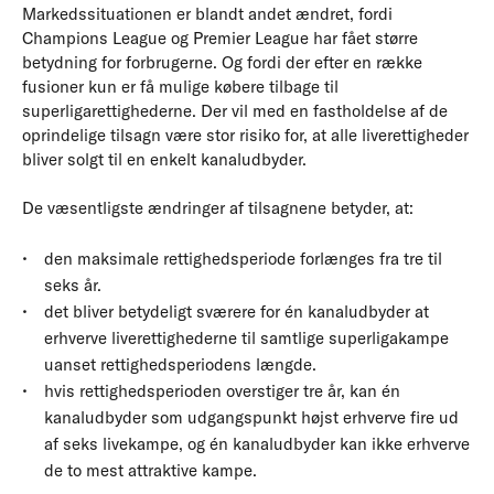
Markedssituationen er blandt andet ændret, fordi
Champions League og Premier League har fået større
betydning for forbrugerne. Og fordi der efter en række
fusioner kun er få mulige købere tilbage til
superligarettighederne. Der vil med en fastholdelse af de
oprindelige tilsagn være stor risiko for, at alle liverettigheder
bliver solgt til en enkelt kanaludbyder.
De væsentligste ændringer af tilsagnene betyder, at:
den maksimale rettighedsperiode forlænges fra tre til
seks år.
det bliver betydeligt sværere for én kanaludbyder at
erhverve liverettighederne til samtlige superligakampe
uanset rettighedsperiodens længde.
hvis rettighedsperioden overstiger tre år, kan én
kanaludbyder som udgangspunkt højst erhverve fire ud
af seks livekampe, og én kanaludbyder kan ikke erhverve
de to mest attraktive kampe.