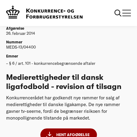
...
Afgørelser
20140226 Medierettigheder til dansk ligafodbold
revision af tilsagn
Afgørelse
26. februar 2014
Nummer
MEDS-13/04400
Emner
§ 6 / art. 101 - konkurrencebegrænsende aftaler
Medierettigheder til dansk
ligafodbold - revision af tilsagn
Konkurrencerådet har godkendt nye rammer for salg af
medierettigheder til danske ligakampe. De nye rammer
gavner tv-seerne, fordi de begrænser risikoen for
monopollignende tilstande på markedet.
HENT AFGØRELSE