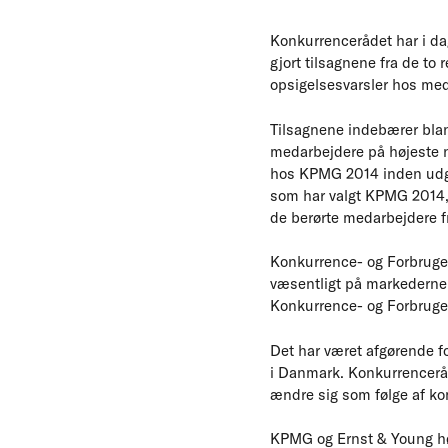
Konkurrencerådet har i d
gjort tilsagnene fra de t
opsigelsesvarsler hos me
Tilsagnene indebærer bla
medarbejdere på højeste n
hos KPMG 2014 inden udgan
som har valgt KPMG 2014,
de berørte medarbejdere fr
Konkurrence- og Forbruge
væsentligt på markederne f
Konkurrence- og Forbruge
Det har været afgørende f
i Danmark. Konkurrenceråde
ændre sig som følge af k
KPMG og Ernst & Young hør