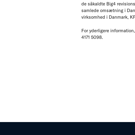
de såkaldte Big4 revision
samlede omsætning i Danma
virksomhed i Danmark, K
For yderligere informatio
4171 5098.