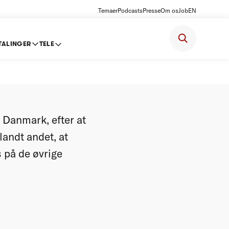
Temaer
Podcasts
Presse
Om os
Job
EN
TALINGER
TELE
r
Danmark, efter at
landt andet, at
 på de øvrige