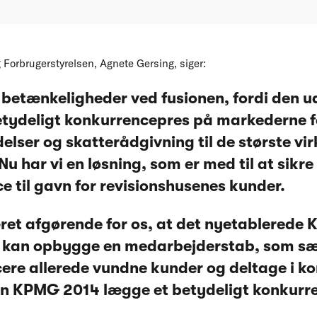
 Forbrugerstyrelsen, Agnete Gersing, siger:
 betænkeligheder ved fusionen, fordi den ud
betydeligt konkurrencepres på markederne f
elser og skatterådgivning til de største vi
 har vi en løsning, som er med til at sikre
e til gavn for revisionshusenes kunder.
ret afgørende for os, at det nyetablerede
id kan opbygge en medarbejderstab, som sæt
vicere allerede vundne kunder og deltage i
n KPMG 2014 lægge et betydeligt konkurr