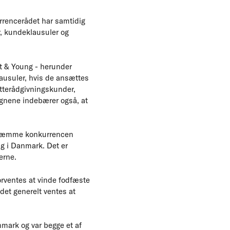
rrencerådet har samtidig
r, kundeklausuler og
t & Young - herunder
ausuler, hvis de ansættes
atterådgivningskunder,
gnene indebærer også, at
n hæmme konkurrencen
ng i Danmark. Det er
erne.
orventes at vinde fodfæste
det generelt ventes at
mark og var begge et af