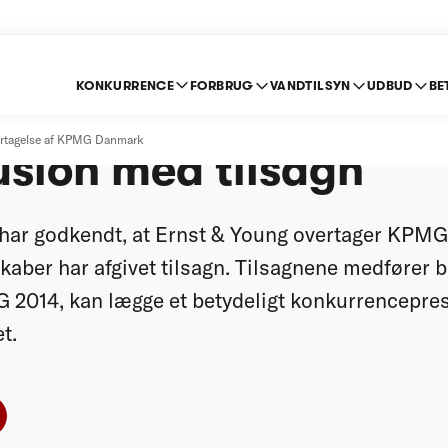
KONKURRENCE
FORBRUG
VANDTILSYN
UDBUD
BE
encerådet godkende
rtagelse af KPMG Danmark
usion med tilsagn
har godkendt, at Ernst & Young overtager KPMG 
kaber har afgivet tilsagn. Tilsagnene medfører b
2014, kan lægge et betydeligt konkurrencepres
t.