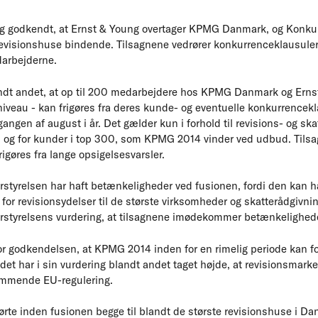
ag godkendt, at Ernst & Young overtager KPMG Danmark, og Konku
o revisionshuse bindende. Tilsagnene vedrører konkurrenceklausule
darbejderne.
ndt andet, at op til 200 medarbejdere hos KPMG Danmark og Erns
iveau - kan frigøres fra deres kunde- og eventuelle konkurrencekl
gen af august i år. Det gælder kun i forhold til revisions- og sk
 og for kunder i top 300, som KPMG 2014 vinder ved udbud. Tilsa
igøres fra lange opsigelsesvarsler.
rstyrelsen har haft betænkeligheder ved fusionen, fordi den ka
or revisionsydelser til de største virksomheder og skatterådgivni
rstyrelsens vurdering, at tilsagnene imødekommer betænkelighed
or godkendelsen, at KPMG 2014 inden for en rimelig periode kan f
t har i sin vurdering blandt andet taget højde, at revisionsmarke
ommende EU-regulering.
te inden fusionen begge til blandt de største revisionshuse i Dan