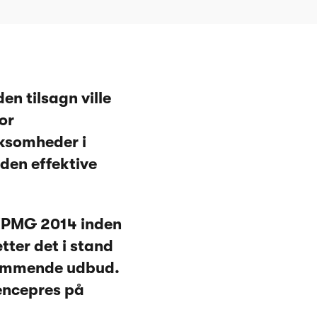
en tilsagn ville
or
rksomheder i
 den effektive
 KPMG 2014 inden
ter det i stand
 kommende udbud.
encepres på