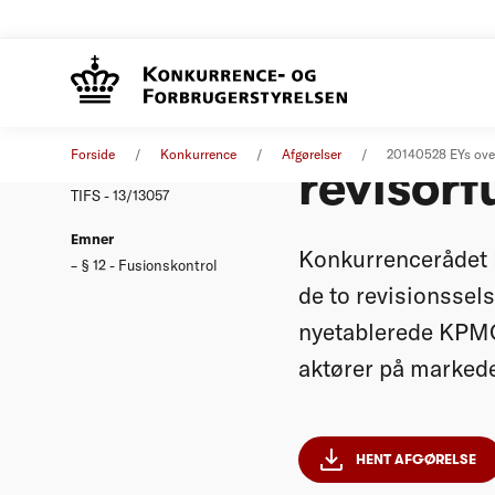
Konkurr
Afgørelse
28. maj 2014
Forside
Konkurrence
Afgørelser
20140528 EYs ove
revisorf
Nummer
TIFS - 13/13057
Emner
Konkurrencerådet 
§ 12 - Fusionskontrol
de to revisionssels
nyetablerede KPMG 
aktører på markede
HENT AFGØRELSE