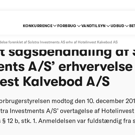
KONKURRENCE
FORBRUG
VANDTILSYN
UDBUD
BE
else på baggrund af
lse forenklet af Solstra Investments AS erhv af Hotelinvest Kalvebod AS
t sagsbehandling af 
nts A/S’ erhvervelse
vest Kalvebod A/S
orbrugerstyrelsen modtog den 10. december 201
tra Investments A/S’ overtagelse af Hotelinvest 
§ 12 b, stk. 1. Anmeldelsen var fuldstændig fra