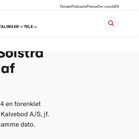
Temaer
Podcasts
Presse
Om os
Job
EN
TALINGER
TELE
Solstra
 af
4 en forenklet
Kalvebod A/S, jf.
 samme dato.