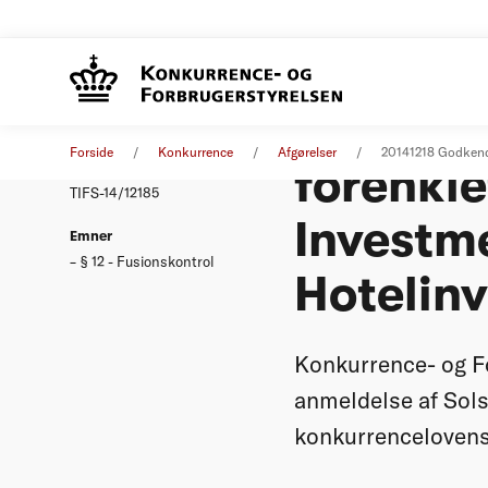
Godkend
Afgørelse
18. december 2014
Forside
Konkurrence
Afgørelser
20141218 Godkende
forenkle
Nummer
TIFS-14/12185
Investme
Emner
§ 12 - Fusionskontrol
Hotelin
Konkurrence- og F
anmeldelse af Sols
konkurrencelovens 