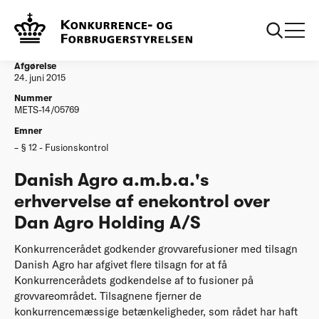
...
Afgørelser
20150624 Danish Agro ambas erhvervelse af
enekontrol over Dan Agro Holding AS
Afgørelse
24. juni 2015
Nummer
METS-14/05769
Emner
§ 12 - Fusionskontrol
Danish Agro a.m.b.a.'s
erhvervelse af enekontrol over
Dan Agro Holding A/S
Konkurrencerådet godkender grovvarefusioner med tilsagn
Danish Agro har afgivet flere tilsagn for at få
Konkurrencerådets godkendelse af to fusioner på
grovvareområdet. Tilsagnene fjerner de
konkurrencemæssige betænkeligheder, som rådet har haft