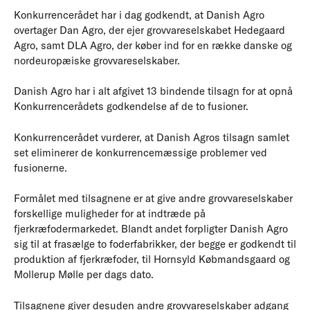
Konkurrencerådet har i dag godkendt, at Danish Agro
overtager Dan Agro, der ejer grovvareselskabet Hedegaard
Agro, samt DLA Agro, der køber ind for en række danske og
nordeuropæiske grovvareselskaber.
Danish Agro har i alt afgivet 13 bindende tilsagn for at opnå
Konkurrencerådets godkendelse af de to fusioner.
Konkurrencerådet vurderer, at Danish Agros tilsagn samlet
set eliminerer de konkurrencemæssige problemer ved
fusionerne.
Formålet med tilsagnene er at give andre grovvareselskaber
forskellige muligheder for at indtræde på
fjerkræfodermarkedet. Blandt andet forpligter Danish Agro
sig til at frasælge to foderfabrikker, der begge er godkendt til
produktion af fjerkræfoder, til Hornsyld Købmandsgaard og
Mollerup Mølle per dags dato.
Tilsagnene giver desuden andre grovvareselskaber adgang