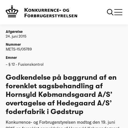
...
Afgørelser
20150624 Godk forenklet Hornsyld
Koebmandsgaard AS overtagelse af Hedegaard
AS foderfabrik i Goedst
Afgørelse
24. juni 2015
Nummer
METS-15/05789
Emner
§ 12 - Fusionskontrol
Godkendelse på baggrund af en
forenklet sagsbehandling af
Hornsyld Købmandsgaard A/S’
overtagelse af Hedegaard A/S’
foderfabrik i Gødstrup
Konkurrence- og Forbrugerstyrelsen modtog den 19. juni