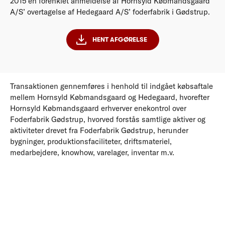
2015 en forenklet anmeldelse af Hornsyld Købmandsgaard
A/S’ overtagelse af Hedegaard A/S’ foderfabrik i Gødstrup.
HENT AFGØRELSE
Transaktionen gennemføres i henhold til indgået købsaftale
mellem Hornsyld Købmandsgaard og Hedegaard, hvorefter
Hornsyld Købmandsgaard erhverver enekontrol over
Foderfabrik Gødstrup, hvorved forstås samtlige aktiver og
aktiviteter drevet fra Foderfabrik Gødstrup, herunder
bygninger, produktionsfaciliteter, driftsmateriel,
medarbejdere, knowhow, varelager, inventar m.v.