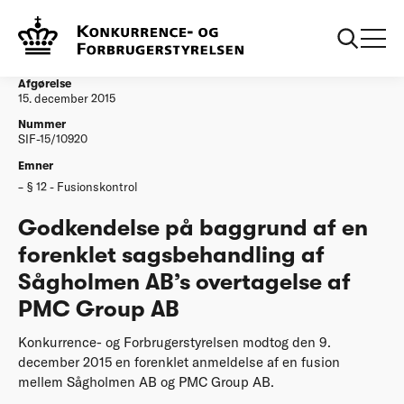
...
Afgørelser
20151215 Godkendelse forenklet af Saagholmen
AB overtagelse af PMC Group AB
Afgørelse
15. december 2015
Nummer
SIF-15/10920
Emner
§ 12 - Fusionskontrol
Godkendelse på baggrund af en
forenklet sagsbehandling af
Sågholmen AB’s overtagelse af
PMC Group AB
Konkurrence- og Forbrugerstyrelsen modtog den 9.
december 2015 en forenklet anmeldelse af en fusion
mellem Sågholmen AB og PMC Group AB.